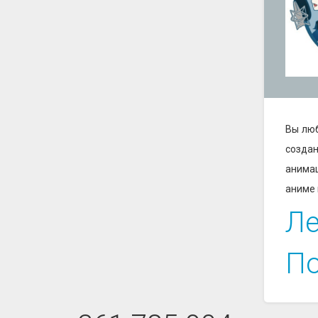
Вы люб
созда
анимац
аниме 
Ле
По