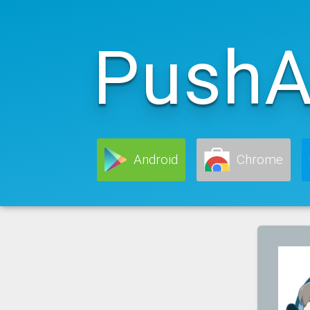
PushA
Android
Chrome