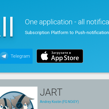
ll
One application - all notific
Subscription Platform to Push-notificatio
Telegram
JART
Andrey Kostin (FG NOiSY)