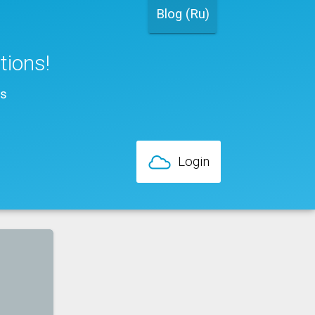
Blog (Ru)
ations!
ns
Login