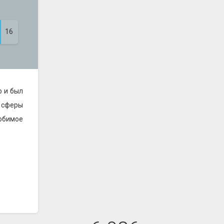
16
о и был
 сферы
любимое